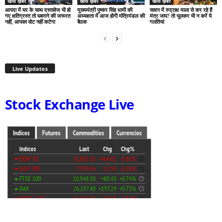
खास ख़बर
खास ख़बर
खास ख़बर
आपदा में घर के साथ दस्तावेज भी हो
मुख्यमंत्री पुष्कर सिंह धामी की
सावन में रुद्राक्ष माला से कर रहे हैं
गए क्षतिग्रस्त तो घबराने की जरूरत
अध्यक्षता में आज होगी मंत्रिमंडल की
मंत्र जाप? तो भूलकर भी न करें ये
नहीं, आपका वोट नहीं कटेगा
बैठक
गलतियां
Live Updates
Stock Exchange Live