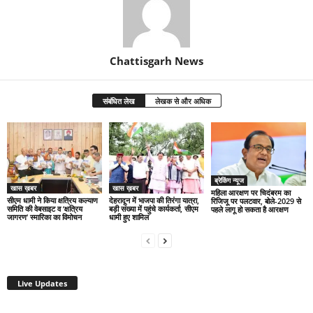
Chattisgarh News
संबंधित लेख
लेखक से और अधिक
ब्रेकिंग न्यूज
खास ख़बर
खास ख़बर
महिला आरक्षण पर चिदंबरम का
सीएम धामी ने किया क्षत्रिय कल्याण
देहरादून में भाजपा की तिरंगा यात्रा,
रिजिजू पर पलटवार, बोले-2029 से
समिति की वेबसाइट व ‘क्षत्रिय
बड़ी संख्या में पहुंचे कार्यकर्ता, सीएम
पहले लागू हो सकता है आरक्षण
जागरण’ स्मारिका का विमोचन
धामी हुए शामिल
Live Updates