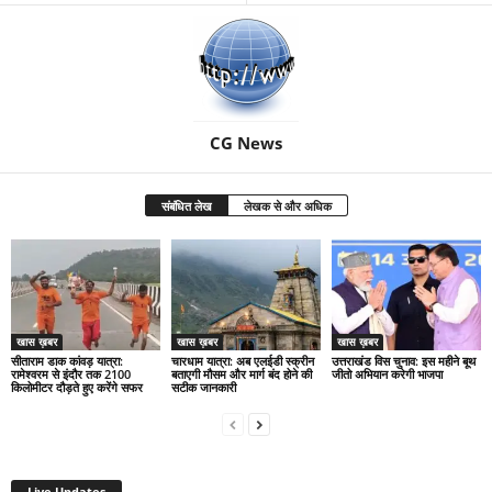
CG News
संबंधित लेख
लेखक से और अधिक
खास ख़बर
खास ख़बर
खास ख़बर
सीताराम डाक कांवड़ यात्रा:
चारधाम यात्रा: अब एलईडी स्क्रीन
उत्तराखंड विस चुनाव: इस महीने बूथ
रामेश्वरम से इंदौर तक 2100
बताएगी मौसम और मार्ग बंद होने की
जीतो अभियान करेगी भाजपा
किलोमीटर दौड़ते हुए करेंगे सफर
सटीक जानकारी
Live Updates