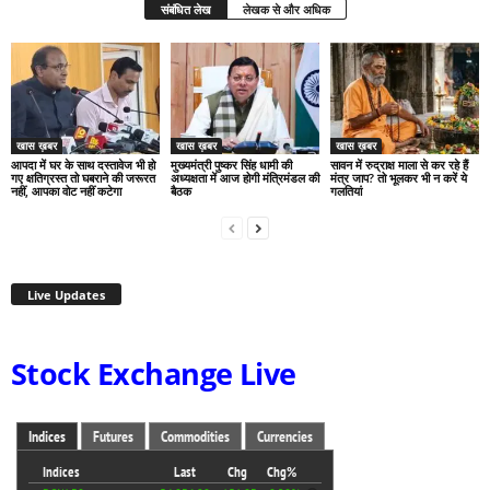
संबंधित लेख
लेखक से और अधिक
खास ख़बर
खास ख़बर
खास ख़बर
आपदा में घर के साथ दस्तावेज भी हो
मुख्यमंत्री पुष्कर सिंह धामी की
सावन में रुद्राक्ष माला से कर रहे हैं
गए क्षतिग्रस्त तो घबराने की जरूरत
अध्यक्षता में आज होगी मंत्रिमंडल की
मंत्र जाप? तो भूलकर भी न करें ये
नहीं, आपका वोट नहीं कटेगा
बैठक
गलतियां
Live Updates
Stock Exchange Live