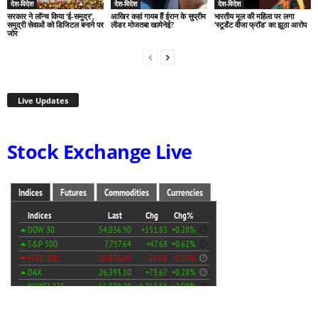
देश-विदेश
देश-विदेश
देश-विदेश
सरकार ने लॉन्च किया ‘ई-समुद्र’,
आखिर कहां गायब हैं ईरान के सुप्रीम
भारतीय मूल की महिला पर लगा
समुद्री सेवाओं को डिजिटल बनाने पर
लीडर मोजतबा खामेनेई?
‘स्टूडेंट वीजा फ्रॉड’ का झूठा आरोप
जोर
Live Updates
Stock Exchange Live