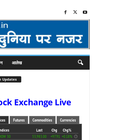
जन
आलेख
e Updates
ock Exchange Live