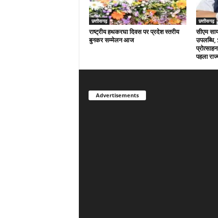
छत्तीसगढ़
छत्तीसगढ़
राष्ट्रीय हथकरघा दिवस पर प्रदेश स्तरीय
सीएम साय क
बुनकर सम्मेलन आज
उपलब्धि,
प्रोत्साहन
पहला राज्
Advertisements