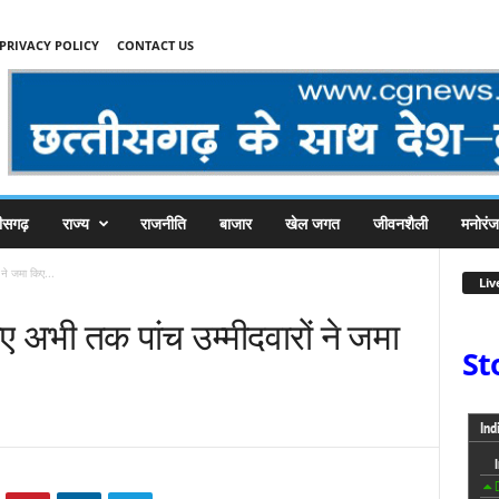
PRIVACY POLICY
CONTACT US
तीसगढ़
राज्य
राजनीति
बाजार
खेल जगत
जीवनशैली
मनोरं
ने जमा किए...
Liv
ए अभी तक पांच उम्मीदवारों ने जमा
St