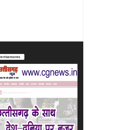
ertisements