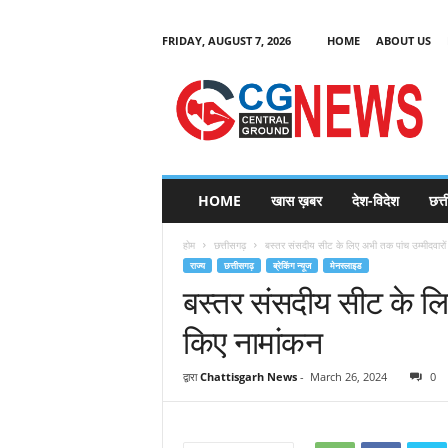
FRIDAY, AUGUST 7, 2026
HOME
ABOUT US
C
G
HOME
खास ख़बर
देश-विदेश
छत्
N
e
होम
छत्तीसगढ़
बस्तर संसदीय सीट के लिए अभी तक पांच उम्मीदवारों 
w
राज्य
छत्तीसगढ़
ब्रेकिंग न्यूज
मेनस्लाइड
s
बस्तर संसदीय सीट के लि
किए नामांकन
द्वारा
Chattisgarh News
-
March 26, 2024
0