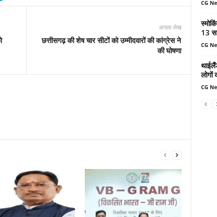
CG N
स्मोकि
अगला लेख
13 सा
ो
छत्तीसगढ़ की शेष चार सीटों को उम्मीदवारों की कांग्रेस ने
CG N
की घोषणा
थाईलैं
लोगों 
CG N