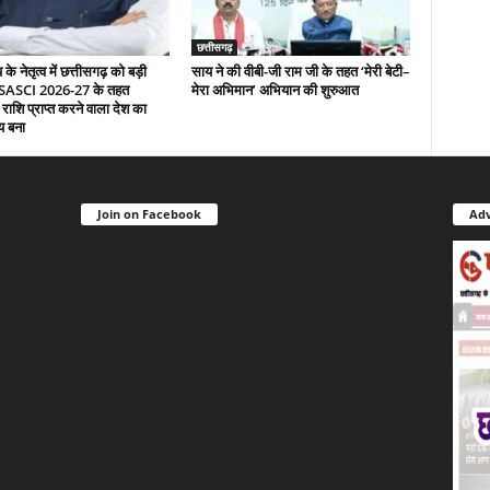
छत्तीसगढ़
े नेतृत्व में छत्तीसगढ़ को बड़ी
साय ने की वीबी-जी राम जी के तहत ‘मेरी बेटी–
 SASCI 2026-27 के तहत
मेरा अभिमान’ अभियान की शुरुआत
 राशि प्राप्त करने वाला देश का
य बना
Join on Facebook
Adv