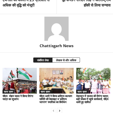
अधिक की वृद्धि को मंजूरी
हॉकी से लिया सन्यास
Chattisgarh News
संबंधित लेख
लेखक से और अधिक
खास ख़बर
खास ख़बर
खास ख़बर
सीएम मोहन यादव ने किया तिरंगा
सीएम धामी ने किया क्षत्रिय कल्याण
देहरादून में भाजपा की तिरंगा यात्रा,
यात्रा का शुभारंभ
समिति की वेबसाइट व ‘क्षत्रिय
बड़ी संख्या में पहुंचे कार्यकर्ता, सीएम
जागरण’ स्मारिका का विमोचन
धामी हुए शामिल