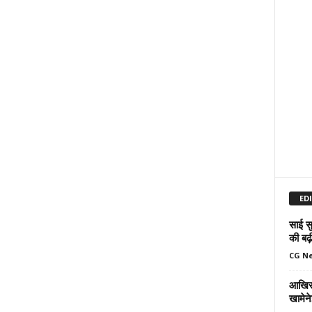
ED
साई सु
की बढ़
CG N
आखिर 
खामेन