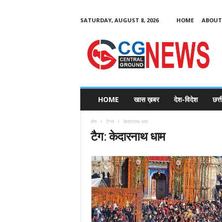
SATURDAY, AUGUST 8, 2026
HOME
ABOUT
C
G
HOME
खास ख़बर
देश-विदेश
छत्
N
e
होम
टैग्स
केदारनाथ धाम
w
टैग: केदारनाथ धाम
s