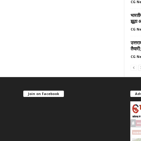
CG N
भारतीय
झूठा 
CG N
उत्तर
तैयारी;
CG N
Join on Facebook
Ad