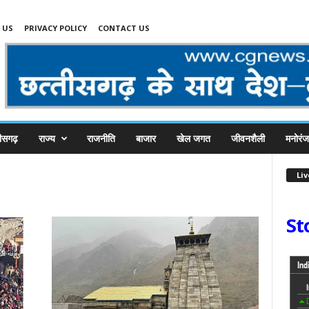
 US
PRIVACY POLICY
CONTACT US
तीसगढ़
राज्य
राजनीति
बाजार
खेल जगत
जीवनशैली
मनोरं
Li
St