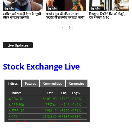
देश-विदेश
देश-विदेश
देश-विदेश
आखिर कहां गायब हैं ईरान के सुप्रीम
भारतीय मूल की महिला पर लगा
ट्रिब्यूनल रिफॉर्म्स बिल को मंजूरी,
लीडर मोजतबा खामेनेई?
‘स्टूडेंट वीजा फ्रॉड’ का झूठा आरोप
देश में बनेगा NTC
Live Updates
Stock Exchange Live