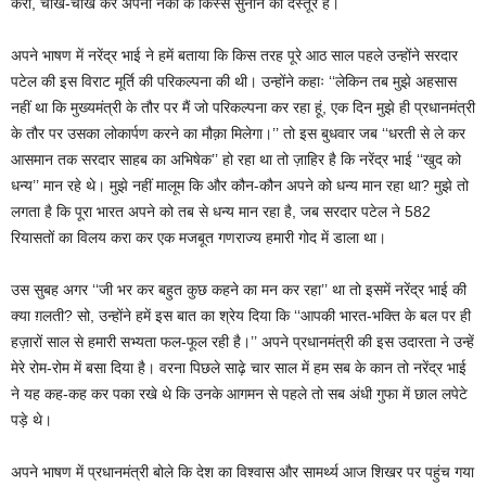
करो, चीख-चीख कर अपनी नेकी के किस्से सुनाने का दस्तूर है।
अपने भाषण में नरेंद्र भाई ने हमें बताया कि किस तरह पूरे आठ साल पहले उन्होंने सरदार
पटेल की इस विराट मूर्ति की परिकल्पना की थी। उन्होंने कहाः ‘‘लेकिन तब मुझे अहसास
नहीं था कि मुख्यमंत्री के तौर पर मैं जो परिकल्पना कर रहा हूं, एक दिन मुझे ही प्रधानमंत्री
के तौर पर उसका लोकार्पण करने का मौक़ा मिलेगा।’’ तो इस बुधवार जब ‘‘धरती से ले कर
आसमान तक सरदार साहब का अभिषेक’’ हो रहा था तो ज़ाहिर है कि नरेंद्र भाई ‘‘खुद को
धन्य’’ मान रहे थे। मुझे नहीं मालूम कि और कौन-कौन अपने को धन्य मान रहा था? मुझे तो
लगता है कि पूरा भारत अपने को तब से धन्य मान रहा है, जब सरदार पटेल ने 582
रियासतों का विलय करा कर एक मजबूत गणराज्य हमारी गोद में डाला था।
उस सुबह अगर ‘‘जी भर कर बहुत कुछ कहने का मन कर रहा’’ था तो इसमें नरेंद्र भाई की
क्या ग़लती? सो, उन्होंने हमें इस बात का श्रेय दिया कि ‘‘आपकी भारत-भक्ति के बल पर ही
हज़ारों साल से हमारी सभ्यता फल-फूल रही है।’’ अपने प्रधानमंत्री की इस उदारता ने उन्हें
मेरे रोम-रोम में बसा दिया है। वरना पिछले साढ़े चार साल में हम सब के कान तो नरेंद्र भाई
ने यह कह-कह कर पका रखे थे कि उनके आगमन से पहले तो सब अंधी गुफा में छाल लपेटे
पड़े थे।
अपने भाषण में प्रधानमंत्री बोले कि देश का विश्वास और सामर्थ्य आज शिखर पर पहुंच गया