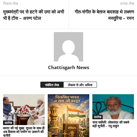
पिछला लेख
अगला लेख
मुख्यमंत्री पद से हटने की उमा को अभी
गीत-संगीत के बेताज बादशाह थे लक्ष्मण
भी है टीस – अरुण पटेल
मस्तुरिया – रमन
Chattisgarh News
संबंधित लेख
लेखक से और अधिक
आलेख
सत्ता सर्वोपरि: लोकतंत्र की सबसे
आलेख
बड़ी चुनौती – रघु ठाकुर
बस्तर की नई सुबह: सुरक्षा के साथ ही
अब विकास को जमीन पर उतारने की
चुनौती