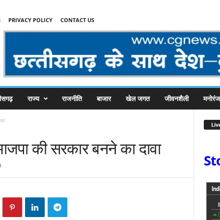
S
PRIVACY POLICY
CONTACT US
तीसगढ़
राज्य
राजनीति
बाजार
खेल जगत
जीवनशैली
मनोरं
ावा
Liv
का भाजपा की सरकार बनने का दावा
St
0