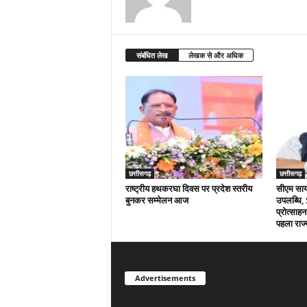
संबंधित लेख
लेखक से और अधिक
छत्तीसगढ़
छत्तीसगढ़
राष्ट्रीय हथकरघा दिवस पर प्रदेश स्तरीय
सीएम साय क
बुनकर सम्मेलन आज
उपलब्धि,
प्रोत्साहन
पहला राज्
Advertisements