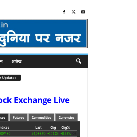
जन
आलेख
e Updates
ock Exchange Live