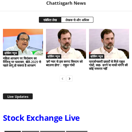
Chattisgarh News
संबंधित लेख
लेखक से और अधिक
ब्रेकिंग न्यूज
ब्रेकिंग न्यूज
ब्रेकिंग न्यूज
महिला आरक्षण पर चिदंबरम का
‘हमें प्यार से इस करप्ट सिस्टम को
प्रदर्शनकारी छात्रों से मिले राहुल
रिजिजू पर पलटवार, बोले-2029 से
बदलना होगा’ : राहुल गांधी
गांधी, कहा- डरने या माफी मांगने की
पहले लागू हो सकता है आरक्षण
कोई जरूरत नहीं
Live Updates
Stock Exchange Live