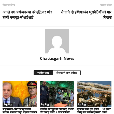
पिछला लेख
अगला लेख
अगले वर्ष अर्थव्यवस्था की वृद्धि दर और
सेना ने दो हथियारबंद घुसपैठियों को मार
रहेगी मजबूत-सीआईआई
गिराया
Chattisgarh News
संबंधित लेख
लेखक से और अधिक
देश-विदेश
देश-विदेश
देश-विदेश
बलूचिस्तान-खैबर पख्तूनख्वा में
थाईलैंड के स्कूल में गोलीबारी, शिक्षक
ब्रह्मोस सिर्फ एक झांकी… 50 हजार
बगावत, कमजोर पड़ी शहबाज सरकार
और छात्र समेत 4 लोगों की मौत
करोड़ का डिफेंस एक्सपोर्ट करेगा