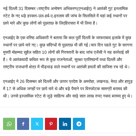
नई दिल्ली 31 दिसम्बर।राष्‍ट्रीय अन्‍वेषण अभिकरण(एनआईए) ने आतंकी गुट इस्‍लामिक
स्‍टेट के नए धड़े हरकत-उल-हर्ब-ए-इस्‍लाम की जांच के सिलसिले में यहां कई स्‍थानों पर
छापे मारे और कुछ लोगों को पूछताछ के लिएहिरासत में भी लिया है।
एनआईए के एक वरिष्‍ठ अधिकारी ने बताया कि कल पूर्वी दिल्‍ली के जाफराबाद इलाके में कुछ
स्‍थानों पर छापे मारे गए। कुछ संदिग्‍धों से पूछताछ भी की गई।चार दिन पहले गुट के सरगना
मुफ्ती मोहम्‍मद सुहैल सहित 10 लोगों की गिरफ्तारी के बाद जांच एजेंसी ने यह कार्रवाई की
है। ये आतंकवादी कथित रूप से कुछ राजनेताओं, सुरक्षा प्रतिष्‍ठानों तथा दिल्‍ली और
राष्‍ट्रीय राजधानी क्षेत्र में भीड़भाड़ वाले स्‍थानों पर आतंकी हमलों की साजिश रच रहे थे।
एनआईए ने 26 दिसम्‍बर को दिल्‍ली और उत्‍तर प्रदेश के अमरोहा, लखनऊ, मेरठ और हापुड़
में 17 से अधिक जगहों पर छापे मारे थे और बड़े पैमाने पर विस्‍फोटक सामग्री बरामद की
थी। उनसे इस्‍लामिक स्‍टेट से जुड़े साहित्‍य और साढ़े सात लाख रुपए नकद बरामद हुए थे।