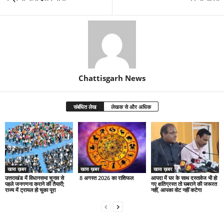
Chattisgarh News
संबंधित लेख
लेखक से और अधिक
खास ख़बर
खास ख़बर
खास ख़बर
उत्तराखंड में विधानसभा चुनाव से
8 अगस्त 2026 का राशिफल
आपदा में घर के साथ दस्तावेज भी हो
पहले जनगणना कराने की तैयारी;
गए क्षतिग्रस्त तो घबराने की जरूरत
राज्य में ट्रायल हो चुका पूरा
नहीं, आपका वोट नहीं कटेगा