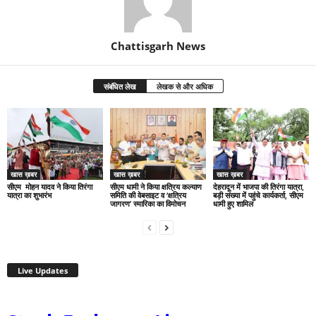
Chattisgarh News
संबंधित लेख
लेखक से और अधिक
खास ख़बर
खास ख़बर
खास ख़बर
सीएम मोहन यादव ने किया तिरंगा
सीएम धामी ने किया क्षत्रिय कल्याण
देहरादून में भाजपा की तिरंगा यात्रा,
यात्रा का शुभारंभ
समिति की वेबसाइट व ‘क्षत्रिय
बड़ी संख्या में पहुंचे कार्यकर्ता, सीएम
जागरण’ स्मारिका का विमोचन
धामी हुए शामिल
Live Updates