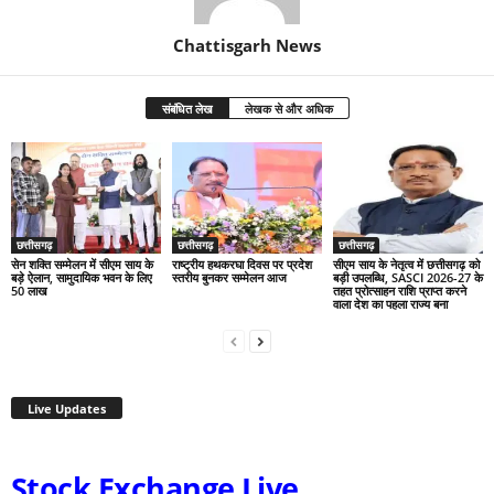
Chattisgarh News
संबंधित लेख
लेखक से और अधिक
छत्तीसगढ़
छत्तीसगढ़
छत्तीसगढ़
सेन शक्ति सम्मेलन में सीएम साय के
राष्ट्रीय हथकरघा दिवस पर प्रदेश
सीएम साय के नेतृत्व में छत्तीसगढ़ को
बड़े ऐलान, सामुदायिक भवन के लिए
स्तरीय बुनकर सम्मेलन आज
बड़ी उपलब्धि, SASCI 2026-27 के
50 लाख
तहत प्रोत्साहन राशि प्राप्त करने
वाला देश का पहला राज्य बना
Live Updates
Stock Exchange Live