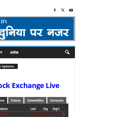
जन
आलेख
e Updates
ock Exchange Live