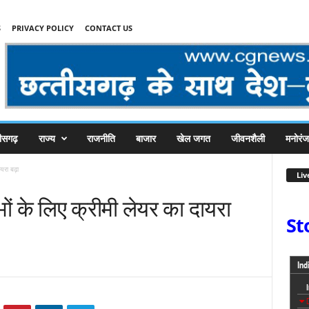
S
PRIVACY POLICY
CONTACT US
तीसगढ़
राज्य
राजनीति
बाजार
खेल जगत
जीवनशैली
मनोरं
ायरा बढ़ा
Liv
भों के लिए क्रीमी लेयर का दायरा
St