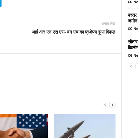
CG N
बस्तर
जमीन 
अगला लेख
CG N
आई आर एन एस एस- वन एच का प्रक्षेपण हुआ विफल
सीतार
किलोमी
CG N