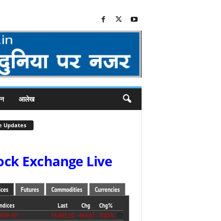
जन
आलेख
e Updates
ock Exchange Live