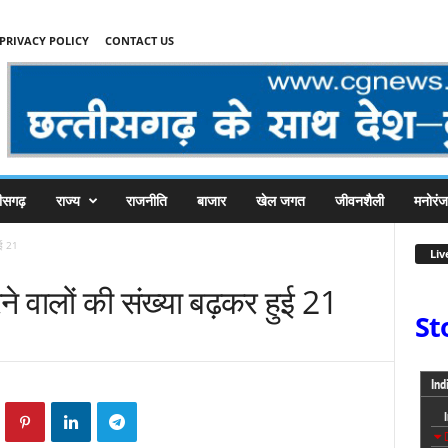
PRIVACY POLICY
CONTACT US
तीसगढ़
राज्य
राजनीति
बाजार
खेल जगत
जीवनशैली
मनोरं
ुई 21
Liv
रने वालों की संख्या बढ़कर हुई 21
St