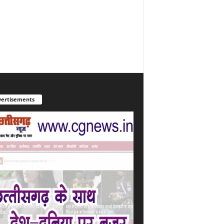
ertisements