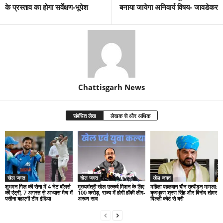
के प्रस्ताव का होगा सर्वेक्षण-भूपेश
बनाया जायेगा अनिवार्य विषय- जावडेकर
Chattisgarh News
संबंधित लेख
लेखक से और अधिक
खेल जगत
खेल जगत
खेल जगत
शुभमन गिल की सेना में 4 नेट बॉलर्स
मुख्यमंत्री खेल उत्कर्ष मिशन के लिए
महिला पहलवान यौन उत्पीड़न मामला:
की एंट्री, 7 अगस्त से अभ्यास मैच में
100 करोड़, राज्य में होगी हॉकी लीग-
बृजभूषण शरण सिंह और विनोद तोमर
पसीना बहाएगी टीम इंडिया
अरूण साव
दिल्ली कोर्ट से बरी