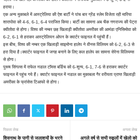
हराया।
एक अन्‍य मुकाबले में आस्‍ट्रेलिया की ऐश बार्टी ने पांच बार ग्रेंड स्‍लेम विजेता रही मारिया
शारापोवा को 4-6, 6-1, 6-4 पराजित किया। बार्टी का सामना अब चैक गणराज्‍य की पेट्रा
क्‍वीतोवा से होगा। विश्‍व की नम्‍बर छह खिलाड़ी क्‍वीतोवा अमरीका की आमंडा एनिसिमोवा को
6-2, 6-1 से हराकर आस्‍ट्रेलियन ओपन के क्‍वार्टर फाइनल में पहुंची हैं।
इस बीच, विश्‍व की नम्‍बर एक खिलाड़ी साइमोना हालेप ने वीनस विलियम को 6-2, 6-3 से
हरा दिया है।क्‍वार्टर फाइनल में जगह बनाने के लिए कल हालेप का सामना सेरेना विलियम्‍स
से होगा।
पुरूष सिंगल्‍स में राफेल नडाल टॉमस बर्डिच को 6-शून्‍य, 6-1, 7-6 से हराकर क्‍वार्टर
फाइनल में पहुंच गये हैं। क्‍वार्टर फाइनल में नडाल का मुकाबला गैर वरीयता प्राप्‍त खिलाड़ी
अमरीका के फ्रांसेस टिआफो से होगा।
पिछला लेख
अगला लेख
शिवनाथ के पानी से जलाशयों के भरने
अगले वर्ष से सभी स्कूलों में खेलो को