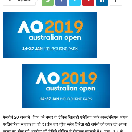
मेलबोर्न 20 जनवरी।विश्‍व की नम्‍बर दो टेनिस खिलाड़ी एंजेलिक कर्बर आस्‍ट्रेलियन ओपन
प्रतियोगिता से बाहर हो गई हैं।तीन बार ग्रेंड स्‍लेम विजेता रही जर्मनी की कर्बर को अपना
पहला मैच खेल रही अमरीका की डेलिने कोलिंस ने रोमांचक मुकाबले में 6-शून्‍य, 6-2 से