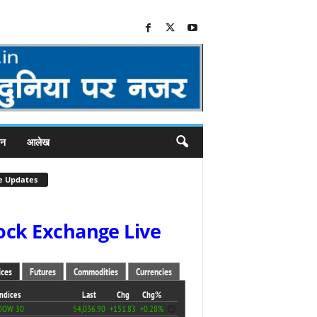
जन
आलेख
e Updates
ock Exchange Live