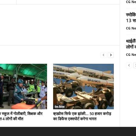
CG N
स्मोकि
13 सा
CG N
थाईलैं
लोगों 
CG N
देश-विदेश
े स्कूल में गोलीबारी, शिक्षक और
ब्रह्मोस सिर्फ एक झांकी… 50 हजार करोड़
त 4 लोगों की मौत
का डिफेंस एक्सपोर्ट करेगा भारत