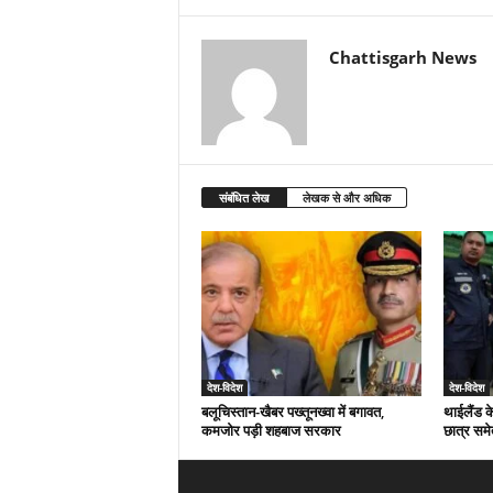
Chattisgarh News
संबंधित लेख
लेखक से और अधिक
देश-विदेश
देश-विदेश
बलूचिस्तान-खैबर पख्तूनख्वा में बगावत,
थाईलैंड क
कमजोर पड़ी शहबाज सरकार
छात्र समे