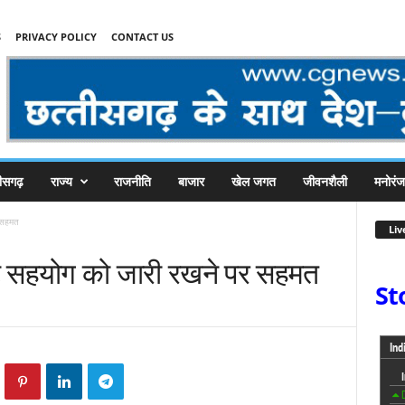
S
PRIVACY POLICY
CONTACT US
तीसगढ़
राज्य
राजनीति
बाजार
खेल जगत
जीवनशैली
मनोरं
 सहमत
Liv
 सहयोग को जारी रखने पर सहमत
St