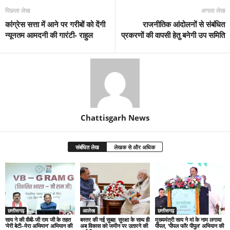
पिछला लेख
अगला लेख
कांग्रेस सत्ता में आने पर गरीबों को देंगी
राजनीतिक आंदोलनों से संबंधित
न्यूनतम आमदनी की गारंटी- राहुल
प्रकरणों की वापसी हेतु बनेगी उप समिति
Chattisgarh News
संबंधित लेख
लेखक से और अधिक
छत्तीसगढ़
आलेख
छत्तीसगढ़
साय ने की वीबी-जी राम जी के तहत
बस्तर की नई सुबह: सुरक्षा के साथ ही
मुख्यमंत्री साय ने मां के नाम लगाया
‘मेरी बेटी–मेरा अभिमान’ अभियान की
अब विकास को जमीन पर उतारने की
पीपल, ‘पीपल फॉर पीपुल’ अभियान की