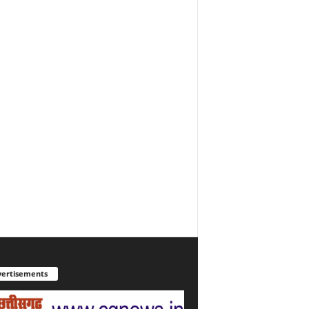
ertisements