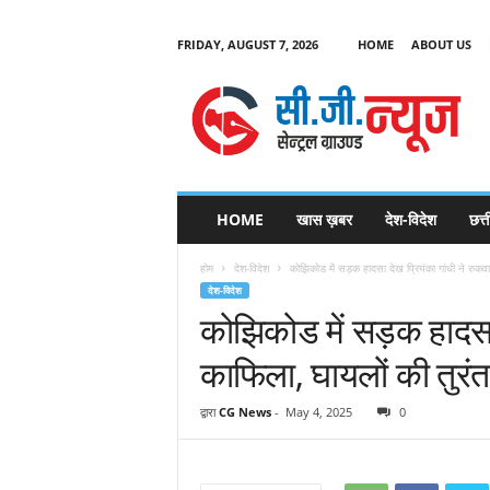
FRIDAY, AUGUST 7, 2026
HOME
ABOUT US
C
G
HOME
खास ख़बर
देश-विदेश
छत्
N
e
होम
देश-विदेश
कोझिकोड में सड़क हादसा देख प्रियंका गांधी ने रुकव
w
देश-विदेश
s
कोझिकोड में सड़क हादसा 
काफिला, घायलों की तुरं
द्वारा
CG News
-
May 4, 2025
0