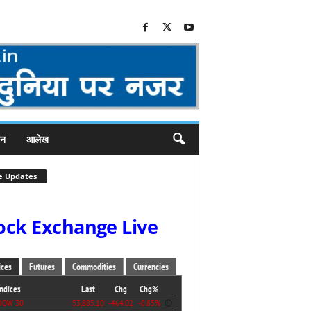
जन
आलेख
e Updates
ock Exchange Live