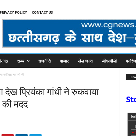
PRIVACY POLICY
CONTACT US
तीसगढ़
राज्य
राजनीति
बाजार
खेल जगत
जीवनशैली
मनोरं
ाया काफिला, घायलों की...
Liv
देख प्रियंका गांधी ने रुकवाया
St
त की मदद