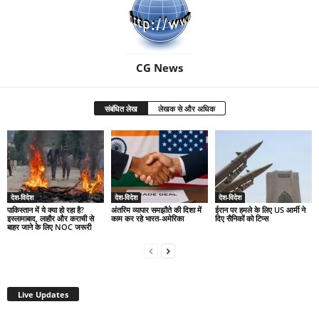
CG News
संबंधित लेख
लेखक से और अधिक
देश-विदेश
देश-विदेश
देश-विदेश
पाकिस्तान में ये क्या हो रहा है?
अंतरिम व्यापार समझौते की दिशा में
ईरान पर हमले के लिए US आर्मी ने
इस्लामाबाद, लाहौर और कराची से
काम कर रहे भारत-अमेरिका
दिए सैनिकों को टिप्स
बाहर जाने के लिए NOC जरूरी
Live Updates