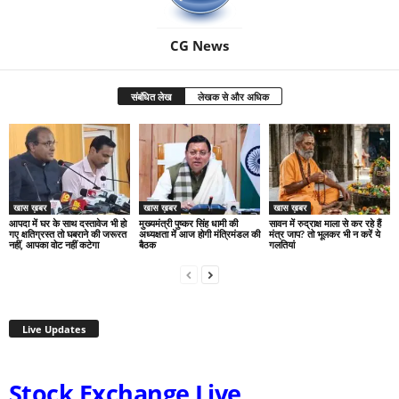
CG News
संबंधित लेख
लेखक से और अधिक
खास ख़बर
खास ख़बर
खास ख़बर
आपदा में घर के साथ दस्तावेज भी हो
मुख्यमंत्री पुष्कर सिंह धामी की
सावन में रुद्राक्ष माला से कर रहे हैं
गए क्षतिग्रस्त तो घबराने की जरूरत
अध्यक्षता में आज होगी मंत्रिमंडल की
मंत्र जाप? तो भूलकर भी न करें ये
नहीं, आपका वोट नहीं कटेगा
बैठक
गलतियां
Live Updates
Stock Exchange Live