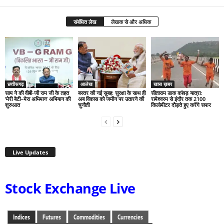
संबंधित लेख
लेखक से और अधिक
छत्तीसगढ़
आलेख
खास ख़बर
साय ने की वीबी-जी राम जी के तहत
बस्तर की नई सुबह: सुरक्षा के साथ ही
सीताराम डाक कांवड़ यात्रा:
‘मेरी बेटी–मेरा अभिमान’ अभियान की
अब विकास को जमीन पर उतारने की
रामेश्वरम से इंदौर तक 2100
शुरुआत
चुनौती
किलोमीटर दौड़ते हुए करेंगे सफर
Live Updates
Stock Exchange Live