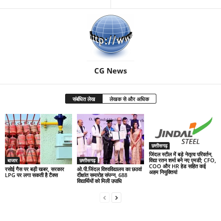
CG News
संबंधित लेख
लेखक से और अधिक
छत्तीसगढ़
जिंदल स्टील में बड़े नेतृत्व परिवर्तन,
विद्या रतन शर्मा बने नए एमडी; CFO,
बाजार
छत्तीसगढ़
COO और HR हेड सहित कई
रसोई गैस पर बड़ी खबर, सरकार
ओ.पी.जिंदल विश्वविद्यालय का छठवां
अहम नियुक्तियां
LPG पर लगा सकती है टैक्स
दीक्षांत समारोह संपन्न, 688
विद्यार्थियों को मिली उपाधि