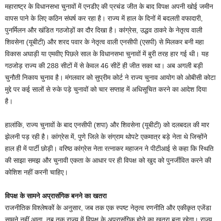
महाराष्ट्र के विधानसभा चुनावों में एनडीए की प्रचंड जीत के बाद विपक्ष अपनी खोई जमीन
वापस पाने के लिए कठिन संघर्ष कर रहा है। राज्य में हाल के दिनों में बदलती वफादारी,
पुनर्मिलन और खंडित गठजोड़ों का दौर दिखा है। कांग्रेस, उद्धव ठाकरे के नेतृत्व वाली
शिवसेना (यूबीटी) और शरद पवार के नेतृत्व वाली एनसीपी (एसपी) से मिलकर बनी महा
विकास अघाड़ी या एमवीए पिछले साल के विधानसभा चुनावों में बुरी तरह हार गई थी। यह
गठजोड़ राज्य की 288 सीटों में से केवल 46 सीटें ही जीत सका था। अब अगली बड़ी
चुनौती निकाय चुनाव है। मंगलवार को सुप्रीम कोर्ट ने राज्य चुनाव आयोग को ओबीसी कोटा
मुद्दे पर कई सालों से रुके पड़े चुनावों को चार सप्ताह में अधिसूचित करने का आदेश दिया
है।
हालांकि, राज्य चुनावों के बाद एनसीपी (शपा) और शिवसेना (यूबीटी) को दलबदल की मार
झेलनी पड़ रही है। कांग्रेस में, पुणे जिले के संग्राम थोपटे एकमात्र बड़े नेता थे जिन्होंने
हाल ही में पार्टी छोड़ी। वरिष्ठ कांग्रेस नेता रत्नाकर महाजन ने पीटीआई से कहा कि स्थिति
की साझा समझ और चुनावी एकता के आधार पर ही विपक्ष को खुद को पुनर्जीवित करने की
कोशिश नहीं करनी चाहिए।
विपक्ष के सामने अप्रासंगिक बनने का खतरा
राजनीतिक विश्लेषकों के अनुसार, जब तक एक स्पष्ट नेतृत्व रणनीति और एकीकृत एजेंडा
सामने नहीं आता, तब तक राज्य में विपक्ष के अप्रासंगिक होने का खतरा बना रहेगा। राज्य