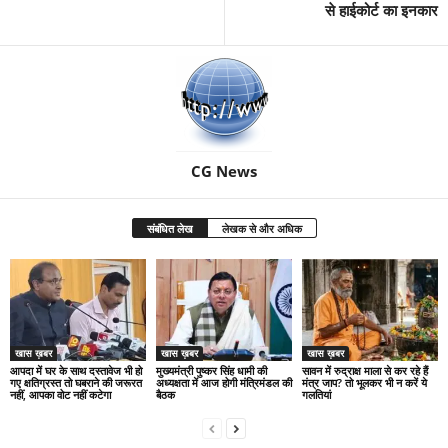
से हाईकोर्ट का इनकार
CG News
संबंधित लेख
लेखक से और अधिक
खास ख़बर
खास ख़बर
खास ख़बर
आपदा में घर के साथ दस्तावेज भी हो
मुख्यमंत्री पुष्कर सिंह धामी की
सावन में रुद्राक्ष माला से कर रहे हैं
गए क्षतिग्रस्त तो घबराने की जरूरत
अध्यक्षता में आज होगी मंत्रिमंडल की
मंत्र जाप? तो भूलकर भी न करें ये
नहीं, आपका वोट नहीं कटेगा
बैठक
गलतियां