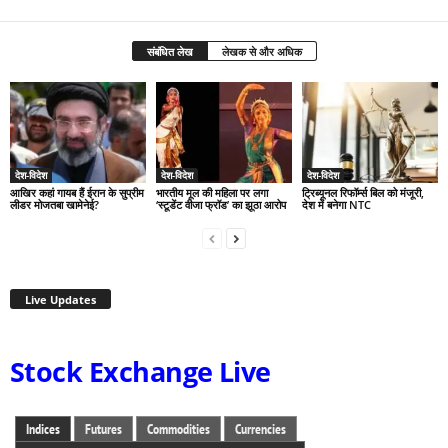
संबंधित लेख
लेखक से और अधिक
देश-विदेश
देश-विदेश
देश-विदेश
आखिर कहां गायब हैं ईरान के सुप्रीम
भारतीय मूल की महिला पर लगा
ट्रिब्यूनल रिफॉर्म्स बिल को मंजूरी,
लीडर मोजतबा खामेनेई?
‘स्टूडेंट वीजा फ्रॉड’ का झूठा आरोप
देश में बनेगा NTC
Live Updates
Stock Exchange Live