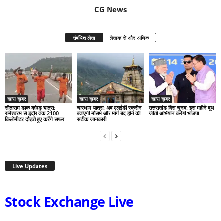
CG News
संबंधित लेख
लेखक से और अधिक
खास ख़बर
खास ख़बर
खास ख़बर
सीताराम डाक कांवड़ यात्रा:
चारधाम यात्रा: अब एलईडी स्क्रीन
उत्तराखंड विस चुनाव: इस महीने बूथ
रामेश्वरम से इंदौर तक 2100
बताएगी मौसम और मार्ग बंद होने की
जीतो अभियान करेगी भाजपा
किलोमीटर दौड़ते हुए करेंगे सफर
सटीक जानकारी
Live Updates
Stock Exchange Live