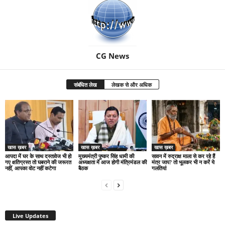
CG News
संबंधित लेख
लेखक से और अधिक
खास ख़बर
खास ख़बर
खास ख़बर
आपदा में घर के साथ दस्तावेज भी हो
मुख्यमंत्री पुष्कर सिंह धामी की
सावन में रुद्राक्ष माला से कर रहे हैं
गए क्षतिग्रस्त तो घबराने की जरूरत
अध्यक्षता में आज होगी मंत्रिमंडल की
मंत्र जाप? तो भूलकर भी न करें ये
नहीं, आपका वोट नहीं कटेगा
बैठक
गलतियां
Live Updates