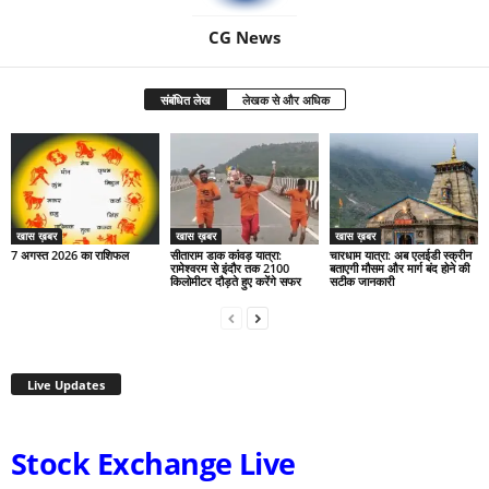
CG News
संबंधित लेख
लेखक से और अधिक
खास ख़बर
खास ख़बर
खास ख़बर
7 अगस्त 2026 का राशिफल
सीताराम डाक कांवड़ यात्रा:
चारधाम यात्रा: अब एलईडी स्क्रीन
रामेश्वरम से इंदौर तक 2100
बताएगी मौसम और मार्ग बंद होने की
किलोमीटर दौड़ते हुए करेंगे सफर
सटीक जानकारी
Live Updates
Stock Exchange Live