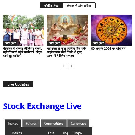
संबंधित लेख
लेखक से और अधिक
खास ख़बर
खास ख़बर
खास ख़बर
देहरादून में भाजपा की तिरंगा यात्रा,
महाभारत से जुड़ा प्राचीन शिव मंदिर
09 अगस्त 2026 का राशिफल
बड़ी संख्या में पहुंचे कार्यकर्ता, सीएम
जहां दानवीर कर्ण ने की थी पूजा,
धामी हुए शामिल
आज भी है विशेष मान्यता
Live Updates
Stock Exchange Live