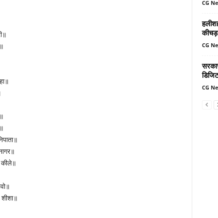
CG N
हलीशह
कीचड़ 
री॥
CG N
ै॥
सरकार 
डिजिट
्हा॥
CG N
॥
ई॥
ी॥
निपाता॥
नागर॥
ी कीले॥
ावो॥
उर शीशा॥