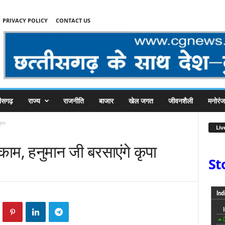
PRIVACY POLICY
CONTACT US
तीसगढ़
राज्य
राजनीति
बाजार
खेल जगत
जीवनशैली
मनोरं
ृपा
Liv
े काम, हनुमान जी बरसाएंगे कृपा
St