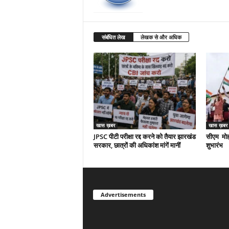
संबंधित लेख
लेखक से और अधिक
खास ख़बर
खास ख़बर
JPSC पीटी परीक्षा रद्द करने को तैयार झारखंड
सीएम मोहन
सरकार, छात्रों की अधिकांश मांगें मानीं
शुभारंभ
Advertisements