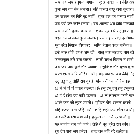
जय जय जय हनुमन्त अगाधा। दु:ख पावत जन केहि अप
पूजा जप तप नेम अचारा। नहिं जानत कछु दास तुम्हारा
वन उपवन मग गिरि गृह माहीं। तुमरे बल हम डरपत नाही
पाय परौं कर जोरि मनावों। यह अवसर अब केहि गोहरावो
जय अंजनि कुमार बलवन्ता। शंकर सुवन धीर हनुमन्ता॥
बदन कराल काल कुल घालक। राम सहाय सदा प्रतिप
भूत प्रेत पिशाच निशाचर। अग्नि बैताल काल मारीमर॥
इन्हें मारु तोहि शपथ राम की। राखु नाथ मरजाद नाम क
जनकसुता हरि दास कहावो। ताकी शपथ विलम्ब न लाव
जय जय जय धुनि होत अकाशा। सुमिरत होत दुसह दु:
चरण शरण करि जोरि मनावों। यहि अवसर अब केहि गोहर
उठु उठु चलु तोहिं राम दुहाई।पांय परौं कर जोरि मनाई॥
ॐ चं चं चं चं चपल चलन्ता।ॐ हनु हनु हनु हनु हनुमन्
ॐ हं हं हांक देत कपि चञ्चल। ॐ सं सं सहम पराने 
अपने जन को तुरत उबारो। सुमिरत होय आनन्द हमारो॥
यहि बजरंग बाण जेहि मारो। ताहि कहो फिर कौन उबारो
पाठ करै बजरंग बाण की। हनुमत रक्षा करै प्राण की॥
यह बजरंग बाण जो जापै। तेहि ते भूत प्रेत सब कांपे॥
धूप देय अरु जपै हमेशा। ताके तन नहिं रहे कलेशा॥