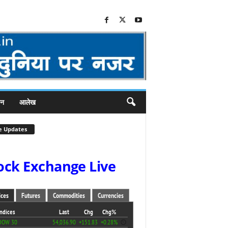
जन
आलेख
e Updates
ock Exchange Live