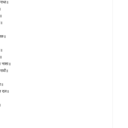
राधा॥
॥
ं॥
ं॥
ालक॥
ी॥
ो॥
ख नाशा॥
ावों॥
ता॥
खल दल॥
॥