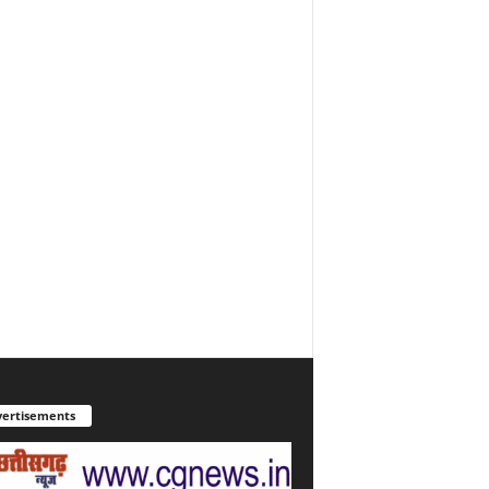
ertisements