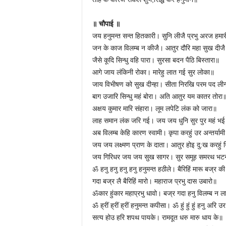
॥ चौपाई ॥
जय हनुमन्त सन्त हितकारी। सुनि लीजै प्रभु अरज हमा
जन के काज विलम्ब न कीजै। आतुर दौरि महा सुख दीज
जैसे कूदि सिन्धु वहि पारा। सुरसा बदन पैठि बिस्तारा॥
आगे जाय लंकिनी रोका। मारेहु लात गई सुर लोका॥
जाय विभीषण को सुख दीन्हा। सीता निरखि परम पद लीन
बाग उजारि सिन्धु महं बोरा। अति आतुर यम कातर तोरा
अक्षय कुमार मारि संहारा। लूम लपेटि लंक को जारा॥
लाह समान लंक जरि गई। जय जय धुनि सुर पुर महं भ
अब विलम्ब केहि कारण स्वामी। कृपा करहुं उर अन्तर्याम
जय जय लक्ष्मण प्राण के दाता। आतुर होइ दु:ख करहुं 
जय गिरिधर जय जय सुख सागर। सुर समूह समरथ भट
ॐ हनु हनु हनु हनु हनुमन्त हठीले। बैरिहिं मारू बज्र क
गदा बज्र लै बैरिहिं मारो। महाराज प्रभु दास उबारो॥
ॐकार हुंकार महाप्रभु धावो। बज्र गदा हनु विलम्ब न ल
ॐ ह्रीं ह्रीं ह्रीं हनुमन्त कपीसा। ॐ हुं हुं हुं हनु अरि 
सत्य होउ हरि शपथ पायके। रामदूत धरु मारु धाय के॥