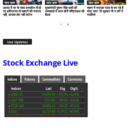
खास ख़बर
खास ख़बर
खास ख़बर
आपदा में घर के साथ दस्तावेज भी हो
मुख्यमंत्री पुष्कर सिंह धामी की
सावन में रुद्राक्ष माला से कर रहे हैं
गए क्षतिग्रस्त तो घबराने की जरूरत
अध्यक्षता में आज होगी मंत्रिमंडल की
मंत्र जाप? तो भूलकर भी न करें ये
नहीं, आपका वोट नहीं कटेगा
बैठक
गलतियां
Live Updates
Stock Exchange Live