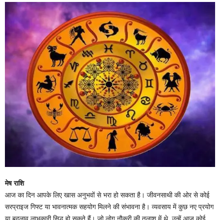
मेष राशि
आज का दिन आपके लिए खास अनुभवों से भरा हो सकता है। जीवनसाथी की ओर से कोई
सरप्राइज गिफ्ट या भावनात्मक सहयोग मिलने की संभावना है। व्यवसाय में कुछ नए प्रयोग
या बदलाव लाभकारी सिद्ध हो सकते हैं। जो लोग नौकरी की तलाश में थे, उन्हें आज कोई