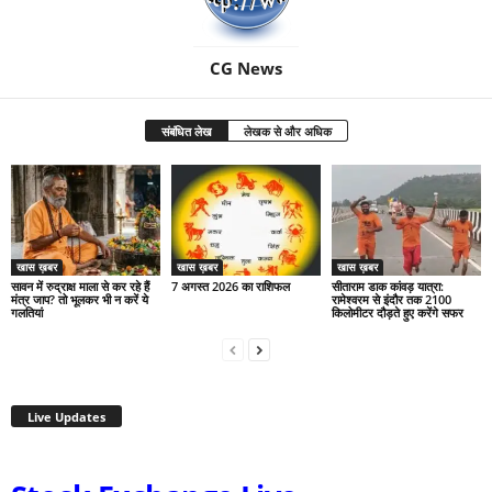
CG News
संबंधित लेख
लेखक से और अधिक
खास ख़बर
खास ख़बर
खास ख़बर
सावन में रुद्राक्ष माला से कर रहे हैं
7 अगस्त 2026 का राशिफल
सीताराम डाक कांवड़ यात्रा:
मंत्र जाप? तो भूलकर भी न करें ये
रामेश्वरम से इंदौर तक 2100
गलतियां
किलोमीटर दौड़ते हुए करेंगे सफर
Live Updates