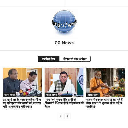
CG News
संबंधित लेख
लेखक से और अधिक
खास ख़बर
खास ख़बर
खास ख़बर
आपदा में घर के साथ दस्तावेज भी हो
मुख्यमंत्री पुष्कर सिंह धामी की
सावन में रुद्राक्ष माला से कर रहे हैं
गए क्षतिग्रस्त तो घबराने की जरूरत
अध्यक्षता में आज होगी मंत्रिमंडल की
मंत्र जाप? तो भूलकर भी न करें ये
नहीं, आपका वोट नहीं कटेगा
बैठक
गलतियां