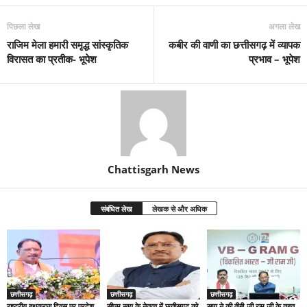
पिछला लेख
अगला लेख
राजिम मेला हमारी समृद्ध सांस्कृतिक
कबीर की वाणी का छत्तीसगढ़ में व्यापक
विरासत का प्रतीक- भूपेश
प्रभाव – भूपेश
Chattisgarh News
संबंधित लेख
लेखक से और अधिक
छत्तीसगढ़
छत्तीसगढ़
छत्तीसगढ़
राष्ट्रीय हथकरघा दिवस पर प्रदेश
सीएम साय के नेतृत्व में छत्तीसगढ़ को
साय ने की वीबी-जी राम जी के तहत