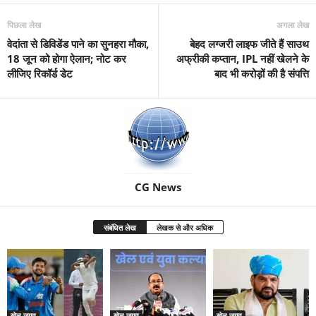
पिछला लेख
अगला लेख
वेदांता से डिविडेंड पाने का सुनहरा मौका,
बेहद लग्‍जरी लाइफ जीते हैं साउथ
18 जून को होगा ऐलान; नोट कर
अफ्रीकी कप्‍तान, IPL नहीं खेलने के
लीजिए रिकॉर्ड डेट
बाद भी करोड़ों की है संपत्ति
CG News
संबंधित लेख
लेखक से और अधिक
खेल जगत
खेल जगत
खेल जगत