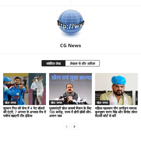
CG News
संबंधित लेख
लेखक से और अधिक
खेल जगत
खेल जगत
खेल जगत
शुभमन गिल की सेना में 4 नेट बॉलर्स
मुख्यमंत्री खेल उत्कर्ष मिशन के लिए
महिला पहलवान यौन उत्पीड़न मामला:
की एंट्री, 7 अगस्त से अभ्यास मैच में
100 करोड़, राज्य में होगी हॉकी लीग-
बृजभूषण शरण सिंह और विनोद तोमर
पसीना बहाएगी टीम इंडिया
अरूण साव
दिल्ली कोर्ट से बरी