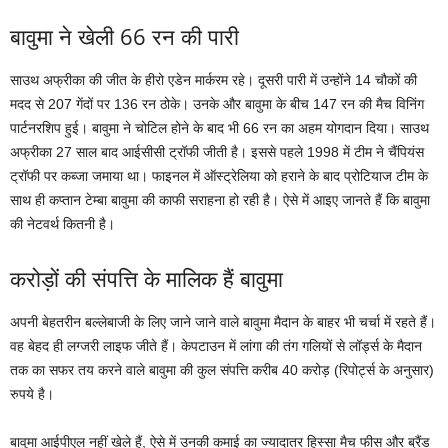
बावुमा ने खेली 66 रन की पारी
साउथ अफ्रीका की जीत के हीरो एडेन मार्करम रहे। दूसरी पारी में उन्‍होंने 14 चौकों की
मदद से 207 गेंदों पर 136 रन ठोके। उनके और बावुमा के बीच 147 रन की मैच विनिंग
पार्टनरशिप हुई। बावुमा ने चोटिल होने के बाद भी 66 रन का अहम योगदान दिया। साउथ
अफ्रीका 27 साल बाद आईसीसी ट्रॉफी जीती है। इससे पहले 1998 में टीम ने चैंपियंस
ट्रॉफी पर कब्‍जा जमाया था। फाइनल में ऑस्‍ट्रेलिया को हराने के बाद प्रोटियाज टीम के
साथ ही कप्‍तान टेम्‍बा बावुमा की काफी सराहना हो रही है। ऐसे में आइए जानते हैं कि बावुमा
की नेटवर्थ कितनी है।
करोड़ों की संपत्ति के मालिक हैं बावुमा
अपनी बेहतरीन बल्‍लेबाजी के लिए जाने जाने वाले बावुमा मैदान के बाहर भी चर्चा में रहते हैं।
वह बेहद ही लग्‍जरी लाइफ जीते हैं। केपटाउन में लांगा की तंग गलियों से लॉ‌र्ड्स के मैदान
तक का सफर तय करने वाले बावुमा की कुल संपत्ति करीब 40 करोड़ (रिपोर्ट्स के अनुसार)
रुपये है।
बावुमा आईपीएल नहीं खेले हैं, ऐसे में उनकी कमाई का ज्‍यादातर हिस्‍सा मैच फीस और ब्रैंड