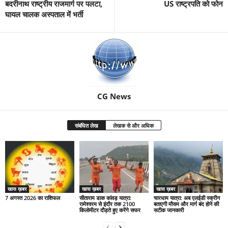
बदरीनाथ राष्ट्रीय राजमार्ग पर पलटा,
US राष्ट्रपति को फोन
घायल चालक अस्पताल में भर्ती
CG News
संबंधित लेख
लेखक से और अधिक
खास ख़बर
खास ख़बर
खास ख़बर
7 अगस्त 2026 का राशिफल
सीताराम डाक कांवड़ यात्रा:
चारधाम यात्रा: अब एलईडी स्क्रीन
रामेश्वरम से इंदौर तक 2100
बताएगी मौसम और मार्ग बंद होने की
किलोमीटर दौड़ते हुए करेंगे सफर
सटीक जानकारी