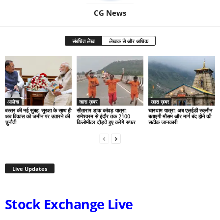
CG News
संबंधित लेख
लेखक से और अधिक
आलेख
खास ख़बर
खास ख़बर
बस्तर की नई सुबह: सुरक्षा के साथ ही
सीताराम डाक कांवड़ यात्रा:
चारधाम यात्रा: अब एलईडी स्क्रीन
अब विकास को जमीन पर उतारने की
रामेश्वरम से इंदौर तक 2100
बताएगी मौसम और मार्ग बंद होने की
चुनौती
किलोमीटर दौड़ते हुए करेंगे सफर
सटीक जानकारी
Live Updates
Stock Exchange Live