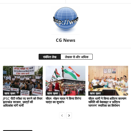
CG News
संबंधित लेख
लेखक से और अधिक
खास ख़बर
खास ख़बर
खास ख़बर
JPSC पीटी परीक्षा रद्द करने को तैयार
सीएम मोहन यादव ने किया तिरंगा
सीएम धामी ने किया क्षत्रिय कल्याण
झारखंड सरकार, छात्रों की
यात्रा का शुभारंभ
समिति की वेबसाइट व ‘क्षत्रिय
अधिकांश मांगें मानीं
जागरण’ स्मारिका का विमोचन