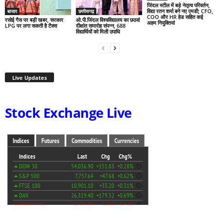
जिंदल स्टील में बड़े नेतृत्व परिवर्तन,
विद्या रतन शर्मा बने नए एमडी; CFO,
बाजार
छत्तीसगढ़
COO और HR हेड सहित कई
रसोई गैस पर बड़ी खबर, सरकार
ओ.पी.जिंदल विश्वविद्यालय का छठवां
अहम नियुक्तियां
LPG पर लगा सकती है टैक्स
दीक्षांत समारोह संपन्न, 688
विद्यार्थियों को मिली उपाधि
Live Updates
Stock Exchange Live