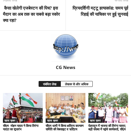
पिछला लेख
अगला लेख
कैसा खेलेगी एजबेस्टन की पिच? इस
प्रियदर्शिनी मट्टू हत्याकांड: समय पूर्व
मैदान का अब तक का सबसे बड़ा स्कोर
रिहाई की याचिका पर हुई सुनवाई
क्या रहा?
CG News
संबंधित लेख
लेखक से और अधिक
खास ख़बर
खास ख़बर
खास ख़बर
सीएम मोहन यादव ने किया तिरंगा
सीएम धामी ने किया क्षत्रिय कल्याण
देहरादून में भाजपा की तिरंगा यात्रा,
यात्रा का शुभारंभ
समिति की वेबसाइट व ‘क्षत्रिय
बड़ी संख्या में पहुंचे कार्यकर्ता, सीएम