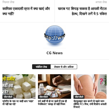
पिछला लेख
अगला लेख
कामिका एकादशी व्रत में क्या खाएं और
खराब गट बिगाड़ सकता है आपकी मेंटल
क्या नहीं?
हेल्थ, दिखने लगें ये 5 संकेत
CG News
संबंधित लेख
लेखक से और अधिक
जीवनशैली
जीवनशैली
जीवनशैली
प्रोटीन के नाम पर कहीं आप ‘जहर’
दर्द कहीं भी हो पर खाते हैं एक ही
सेल्युलाइट कम करने से पहले जान
तो नहीं खा रहे?
पेनकिलर? समझ लें सही नियम
लीजिए ये 5 मिथ, तभी दिखेगा असली
रिजल्ट