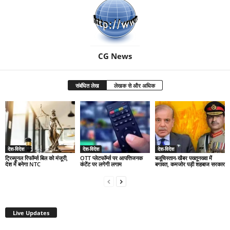
CG News
संबंधित लेख
लेखक से और अधिक
देश-विदेश
देश-विदेश
देश-विदेश
ट्रिब्यूनल रिफॉर्म्स बिल को मंजूरी,
OTT प्लेटफॉर्म्स पर आपत्तिजनक
बलूचिस्तान-खैबर पख्तूनख्वा में
देश में बनेगा NTC
कंटेंट पर लगेगी लगाम
बगावत, कमजोर पड़ी शहबाज सरकार
Live Updates