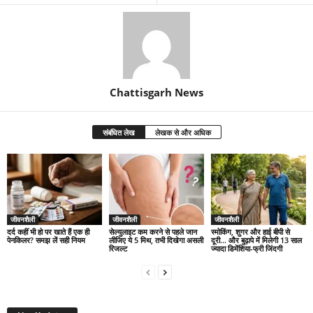
Chattisgarh News
संबंधित लेख
लेखक से और अधिक
जीवनशैली
जीवनशैली
जीवनशैली
दर्द कहीं भी हो पर खाते हैं एक ही
सेल्युलाइट कम करने से पहले जान
स्मोकिंग, शुगर और हाई बीपी से
पेनकिलर? समझ लें सही नियम
लीजिए ये 5 मिथ, तभी दिखेगा असली
दूरी… और बुढ़ापे में मिलेगी 13 साल
रिजल्ट
ज्यादा डिमेंशिया-फ्री जिंदगी