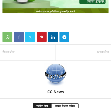
पिछला लेख
अगला लेख
CG News
संबंधित लेख
लेखक से और अधिक