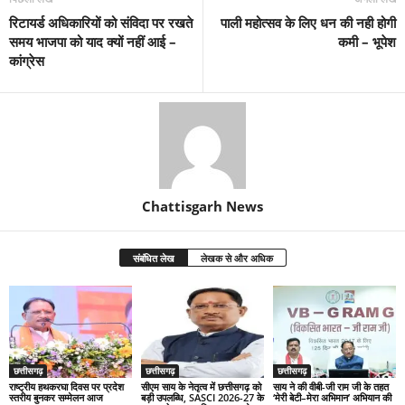
रिटायर्ड अधिकारियों को संविदा पर रखते
पाली महोत्सव के लिए धन की नही होगी
समय भाजपा को याद क्यों नहीं आई –
कमी – भूपेश
कांग्रेस
Chattisgarh News
संबंधित लेख
लेखक से और अधिक
छत्तीसगढ़
छत्तीसगढ़
छत्तीसगढ़
राष्ट्रीय हथकरघा दिवस पर प्रदेश
सीएम साय के नेतृत्व में छत्तीसगढ़ को
साय ने की वीबी-जी राम जी के तहत
स्तरीय बुनकर सम्मेलन आज
बड़ी उपलब्धि, SASCI 2026-27 के
‘मेरी बेटी–मेरा अभिमान’ अभियान की