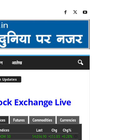
जन
आलेख
e Updates
ock Exchange Live