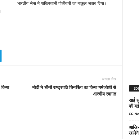
भारतीय सेना ने पाकिस्‍तानी गोलीबारी का माकूल जवाब दिया।
।
अगला लेख
े किया
मोदी ने चीनी राष्ट्रपति चिनफिंग का किया गर्मजोशी से
EDI
आत्मीय स्वागत
साई सु
की बढ़
CG N
आखिर 
खामेन