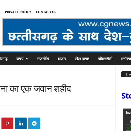
S
PRIVACY POLICY
CONTACT US
तीसगढ़
राज्य
राजनीति
बाजार
खेल जगत
जीवनशैली
मनोरं
Liv
ं सेना का एक जवान शहीद
St