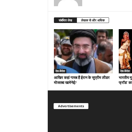
संबंधित लेख
लेखक से और अधिक
देश-विदेश
देश-विदेश
आखिर कहां गायब हैं ईरान के सुप्रीम लीडर
भारतीय मू
मोजतबा खामेनेई?
फ्रॉड’ क
Advertisements